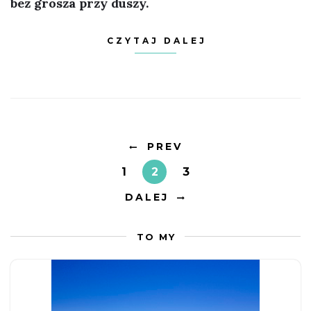
bez grosza przy duszy.
CZYTAJ DALEJ
PREV
1
2
3
DALEJ
TO MY