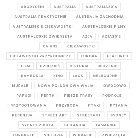
ABORYGENI
AUSTRALIA
AUSTRALIA2014
AUSTRALIA PRAKTYCZNIE
AUSTRALIA ZACHODNIA
AUSTRALIJSKIE CIEKAWOSTKI
AUSTRALIJSKIE FILMY
AUSTRALIJSKIE ZWIERZĘTA
AZJA
AZJA2012
CAIRNS
CIEKAWOSTKI
CIEKAWOSTKI PRZYRODNICZE
EUROPA
FEATURED
FILM
GRUDZIEŃ
HISTORIA
JEDZENIE
KAMBODŻA
KINO
LAOS
MELBOURNE
MURALE
NOWA POŁUDNIOWA WALIA
OWOCOWO
PAPUGI
PERTH
PIESZE TRASY
PODRÓŻE
PRZYGOTOWANIA
PRZYRODA
PTAKI
PYTANIA
RECENZJA
STREET ART
STREETART
SYDNEY
SYDNEY Z BUTA
TAJLANDIA
TASMANIA
TORBACZE
VICTORIA
W PRASIE
ZWIERZĘTA