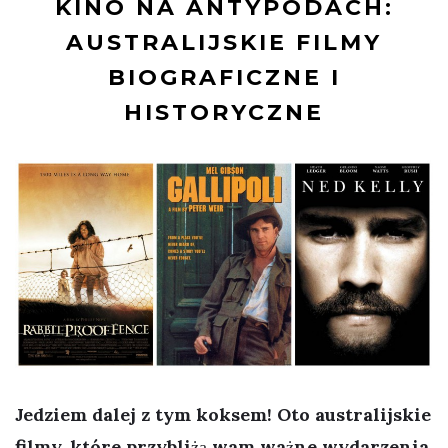
KINO NA ANTYPODACH:
AUSTRALIJSKIE FILMY
BIOGRAFICZNE I
HISTORYCZNE
Jedziem dalej z tym koksem! Oto australijskie
filmy, które przybliżą wam ważne wydarzenia