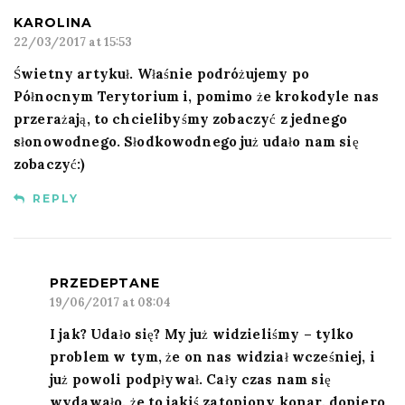
KAROLINA
22/03/2017 at 15:53
Świetny artykuł. Właśnie podróżujemy po
Północnym Terytorium i, pomimo że krokodyle nas
przerażają, to chcielibyśmy zobaczyć z jednego
słonowodnego. Słodkowodnego już udało nam się
zobaczyć:)
REPLY
PRZEDEPTANE
19/06/2017 at 08:04
I jak? Udało się? My już widzieliśmy – tylko
problem w tym, że on nas widział wcześniej, i
już powoli podpływał. Cały czas nam się
wydawało, że to jakiś zatopiony konar, dopiero