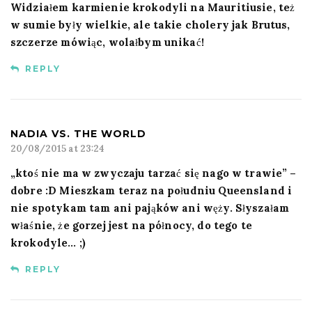
Widziałem karmienie krokodyli na Mauritiusie, też
w sumie były wielkie, ale takie cholery jak Brutus,
szczerze mówiąc, wolałbym unikać!
REPLY
NADIA VS. THE WORLD
20/08/2015 at 23:24
„ktoś nie ma w zwyczaju tarzać się nago w trawie” –
dobre :D Mieszkam teraz na południu Queensland i
nie spotykam tam ani pająków ani węży. Słyszałam
właśnie, że gorzej jest na północy, do tego te
krokodyle… ;)
REPLY