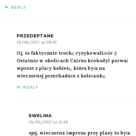
REPLY
PRZEDEPTANE
19/06/2017 at 08:01
Oj, to faktycznie trochę ryzykowaliście :)
Ostatnio w okolicach Cairns krokodyl porwał
wprost z plaży kobietę, która była na
wieczornej przechadzce z koleżanką.
REPLY
EWELINA
19/06/2017 at 15:46
ojej, wieczorna impreza przy plazy to była