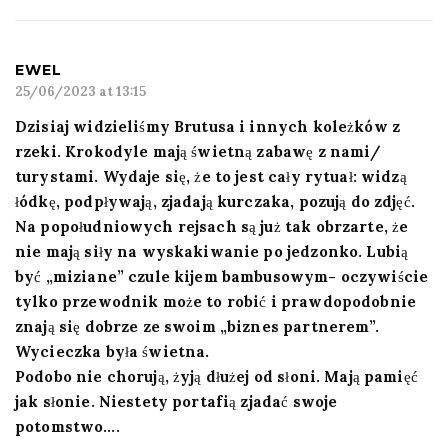
EWEL
25/06/2023 at 13:15
Dzisiaj widzieliśmy Brutusa i innych koleżków z
rzeki. Krokodyle mają świetną zabawę z nami/
turystami. Wydaje się, że to jest cały rytuał: widzą
łódkę, podpływają, zjadają kurczaka, pozują do zdjęć.
Na popołudniowych rejsach są już tak obrzarte, że
nie mają siły na wyskakiwanie po jedzonko. Lubią
być „miziane” czule kijem bambusowym- oczywiście
tylko przewodnik może to robić i prawdopodobnie
znają się dobrze ze swoim „biznes partnerem”.
Wycieczka była świetna.
Podobo nie chorują, żyją dłużej od słoni. Mają pamięć
jak słonie. Niestety portafią zjadać swoje
potomstwo….