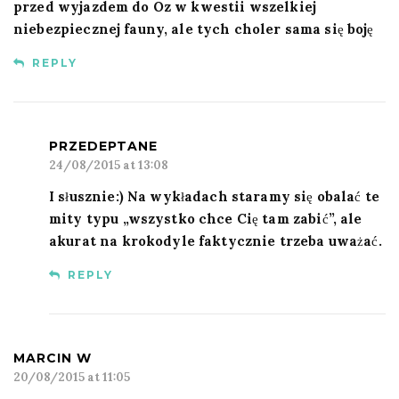
przed wyjazdem do Oz w kwestii wszelkiej
niebezpiecznej fauny, ale tych choler sama się boję
REPLY
PRZEDEPTANE
24/08/2015 at 13:08
I słusznie:) Na wykładach staramy się obalać te
mity typu „wszystko chce Cię tam zabić”, ale
akurat na krokodyle faktycznie trzeba uważać.
REPLY
MARCIN W
20/08/2015 at 11:05