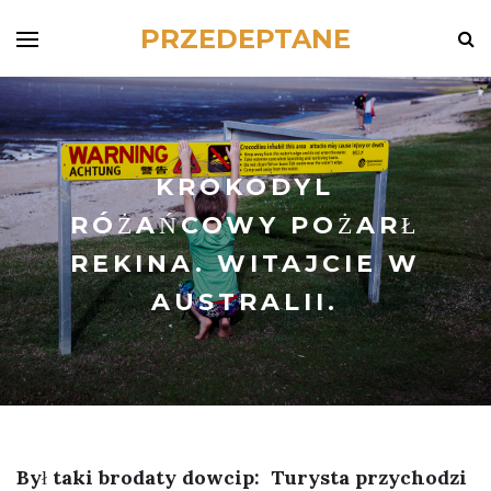
PRZEDEPTANE
KROKODYL
RÓŻAŃCOWY POŻARŁ
REKINA. WITAJCIE W
AUSTRALII.
Był taki brodaty dowcip: Turysta przychodzi