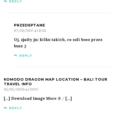
REPLY
PRZEDEPTANE
07/10/2017 at 11:55
Oj, zjadły już kilku takich, co szli boso przez
busz ;)
REPLY
KOMODO DRAGON MAP LOCATION – BALI TOUR
TRAVEL INFO
05/01/2020 at 23:07
[…] Download Image More @
/
[…]
REPLY