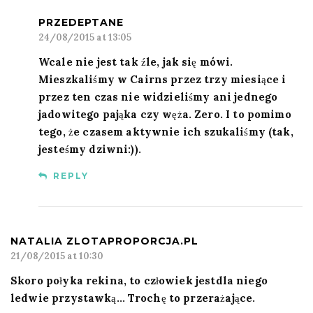
PRZEDEPTANE
24/08/2015 at 13:05
Wcale nie jest tak źle, jak się mówi.
Mieszkaliśmy w Cairns przez trzy miesiące i
przez ten czas nie widzieliśmy ani jednego
jadowitego pająka czy węża. Zero. I to pomimo
tego, że czasem aktywnie ich szukaliśmy (tak,
jesteśmy dziwni:)).
REPLY
NATALIA ZLOTAPROPORCJA.PL
21/08/2015 at 10:30
Skoro połyka rekina, to człowiek jestdla niego
ledwie przystawką… Trochę to przerażające.