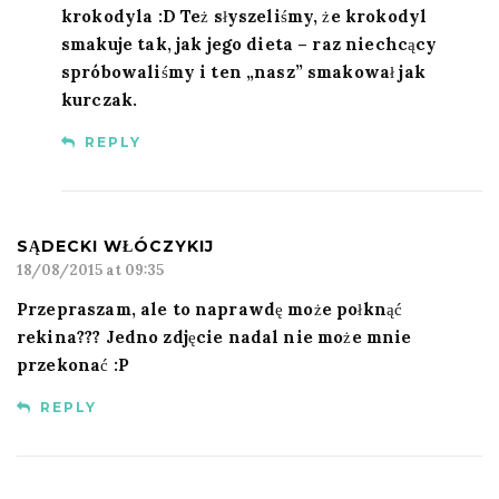
krokodyla :D Też słyszeliśmy, że krokodyl
smakuje tak, jak jego dieta – raz niechcący
spróbowaliśmy i ten „nasz” smakował jak
kurczak.
REPLY
SĄDECKI WŁÓCZYKIJ
18/08/2015 at 09:35
Przepraszam, ale to naprawdę może połknąć
rekina??? Jedno zdjęcie nadal nie może mnie
przekonać :P
REPLY