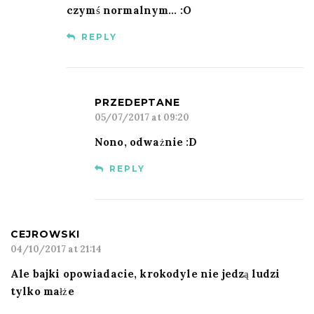
czymś normalnym… :O
REPLY
PRZEDEPTANE
05/07/2017 at 09:20
Nono, odważnie :D
REPLY
CEJROWSKI
04/10/2017 at 21:14
Ale bajki opowiadacie, krokodyle nie jedzą ludzi
tylko małże