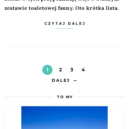
zestawie toaletowej fauny. Oto krótka lista.
CZYTAJ DALEJ
1
2
3
4
DALEJ
TO MY