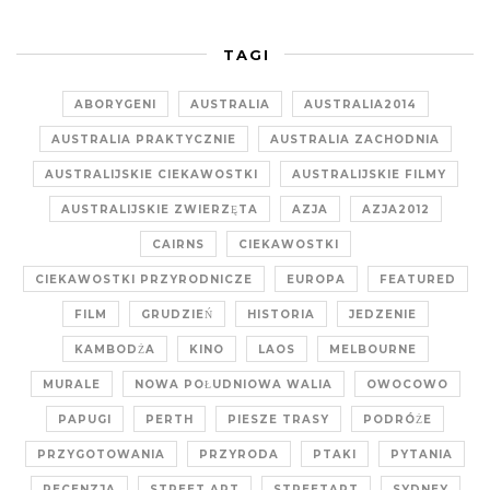
TAGI
ABORYGENI
AUSTRALIA
AUSTRALIA2014
AUSTRALIA PRAKTYCZNIE
AUSTRALIA ZACHODNIA
AUSTRALIJSKIE CIEKAWOSTKI
AUSTRALIJSKIE FILMY
AUSTRALIJSKIE ZWIERZĘTA
AZJA
AZJA2012
CAIRNS
CIEKAWOSTKI
CIEKAWOSTKI PRZYRODNICZE
EUROPA
FEATURED
FILM
GRUDZIEŃ
HISTORIA
JEDZENIE
KAMBODŻA
KINO
LAOS
MELBOURNE
MURALE
NOWA POŁUDNIOWA WALIA
OWOCOWO
PAPUGI
PERTH
PIESZE TRASY
PODRÓŻE
PRZYGOTOWANIA
PRZYRODA
PTAKI
PYTANIA
RECENZJA
STREET ART
STREETART
SYDNEY