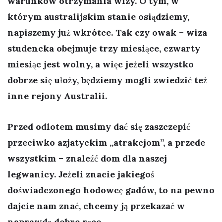
warunków otrzymania wizy. O tym, w
którym australijskim stanie osiądziemy,
napiszemy już wkrótce. Tak czy owak – wiza
studencka obejmuje trzy miesiące, czwarty
miesiąc jest wolny, a więc jeżeli wszystko
dobrze się ułoży, będziemy mogli zwiedzić też
inne rejony Australii.
Przed odlotem musimy dać się zaszczepić
przeciwko azjatyckim „atrakcjom”, a przede
wszystkim – znaleźć dom dla naszej
legwanicy. Jeżeli znacie jakiegoś
doświadczonego hodowcę gadów, to na pewno
dajcie nam znać, chcemy ją przekazać w
naprawdę dobre ręce.